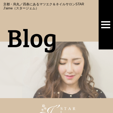
京都・烏丸／四条にあるマツエク＆ネイルサロンSTAR
J'aime（スタージェム）
togg