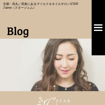
京都・烏丸／四条にあるマツエク＆ネイルサロンSTAR
J'aime（スタージェム）
togg