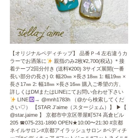
【オリジナルペディチップ】 品番Ｐ-4 左右違うカ
ラーでお洒落に
親指のみ2枚¥2,700(税込) ＊接
着テープ2回分付き (送料¥200) 3サイズ展開(一番
長い部分の長さ) 0: 幅20㎜ ×長さ18㎜ 1: 幅19㎜ ×
長さ17㎜ 2: 幅18㎜ ×長さ16㎜ 購入ご希望の方、
詳しくはDMまたはLINEにてお問い合わせ下さい
LINE
→ @mnh1783h （@から検索してくだ
さい♡） 【STAR J’aime（スタージェム）】 ▶︎【
@star.jaime 】 京都市中京区帯屋町574 高倉ビル
205 ☎︎075-231-1890 OPEN★10:00〜21:30 #京都
ネイルサロン#京都アイラッシュサロン #ペディチ