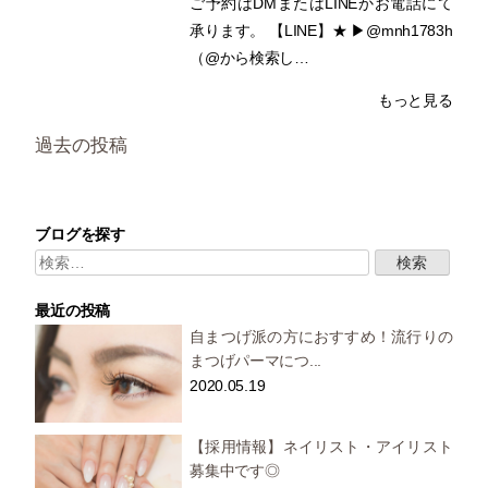
ご予約はDMまたはLINEかお電話にて
承ります。 【LINE】★ ▶︎@mnh1783h
（@から検索し…
もっと見る
投
過去の投稿
稿
ナ
ビ
ゲ
ブログを探す
ー
検
シ
ョ
索:
ン
最近の投稿
自まつげ派の方におすすめ！流行りの
まつげパーマにつ...
2020.05.19
【採用情報】ネイリスト・アイリスト
募集中です◎