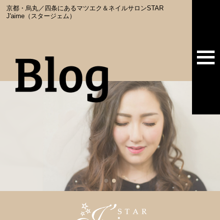
京都・烏丸／四条にあるマツエク＆ネイルサロンSTAR
J'aime（スタージェム）
togg