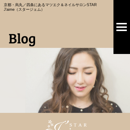
京都・烏丸／四条にあるマツエク＆ネイルサロンSTAR
J'aime（スタージェム）
togg