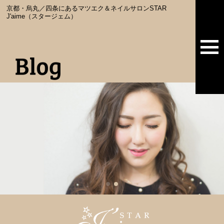
京都・烏丸／四条にあるマツエク＆ネイルサロンSTAR
J'aime（スタージェム）
togg