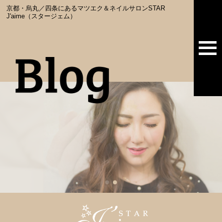
京都・烏丸／四条にあるマツエク＆ネイルサロンSTAR
J'aime（スタージェム）
togg